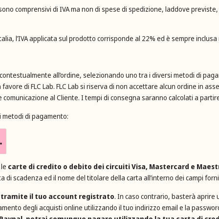
ro, sono comprensivi di IVA ma non di spese di spedizione, laddove previst
n Italia, l’IVA applicata sul prodotto corrisponde al 22% ed è sempre inclusa
ontestualmente all’ordine, selezionando uno tra i diversi metodi di pagame
avore di FLC Lab. FLC Lab si riserva di non accettare alcun ordine in asse
omunicazione al Cliente. I tempi di consegna saranno calcolati a partire
ti metodi di pagamento:
 le
carte di credito o debito dei circuiti Visa, Mastercard e Maest
ta di scadenza ed il nome del titolare della carta all’interno dei campi fornit
 tramite il tuo account registrato
. In caso contrario, basterà aprir
amento degli acquisti online utilizzando il tuo indirizzo email e la passwo
Paypal, potrai comunque pagare utilizzando la tua carta di cred