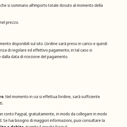
e, che si sommano all’importo totale dovuto al momento della
 nel prezzo.
nto disponibili sul sito. L’ordine sarà preso in carico e quindi
nza di regolare ed effettivo pagamento; in tal caso si
 dalla data di ricezione del pagamento.
ro
. Nel momento in cui si effettua l’ordine, sarà sufficiente
i.
e un conto Paypal, gratuitamente, in modo da collegare in modo
rd. Se hai bisogno di maggiori informazioni, puoi consultare la
ito o debito
, tramite il circuito Paypal.