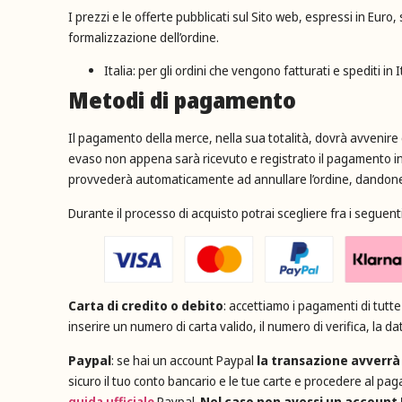
I prezzi e le offerte pubblicati sul Sito web, espressi in Eu
formalizzazione dell’ordine.
Italia: per gli ordini che vengono fatturati e spediti i
Metodi di pagamento
Il pagamento della merce, nella sua totalità, dovrà avvenire c
evaso non appena sarà ricevuto e registrato il pagamento in f
provvederà automaticamente ad annullare l’ordine, dandone c
Durante il processo di acquisto potrai scegliere fra i seguen
Carta di credito o debito
: accettiamo i pagamenti di tutte
inserire un numero di carta valido, il numero di verifica, la da
Paypal
: se hai un account Paypal
la transazione avverrà
sicuro il tuo conto bancario e le tue carte e procedere al pag
guida ufficiale
Paypal.
Nel caso non avessi un account 