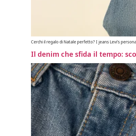
Cerchi il regalo di Natale perfetto? I jeans Levi’s person
Il denim che sfida il tempo: sco