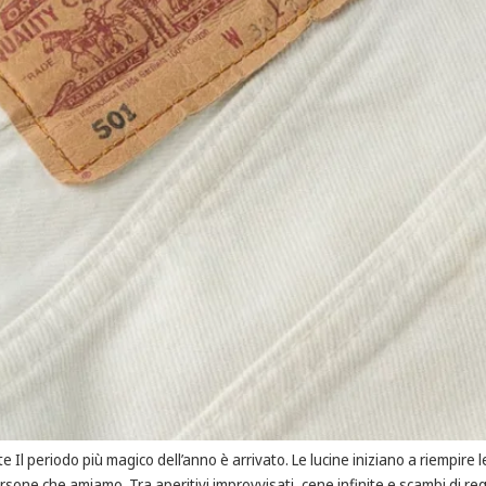
e Il periodo più magico dell’anno è arrivato. Le lucine iniziano a riempire l
ersone che amiamo. Tra aperitivi improvvisati, cene infinite e scambi di reg