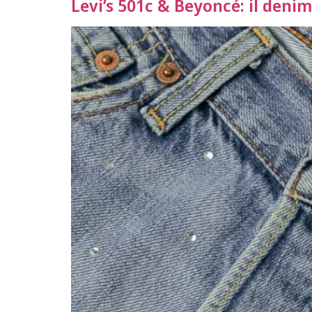
Levi’s 501c & Beyoncé: il denim 