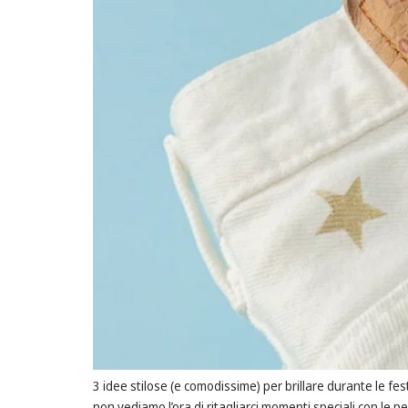
3 idee stilose (e comodissime) per brillare durante le fest
non vediamo l’ora di ritagliarci momenti speciali con le p