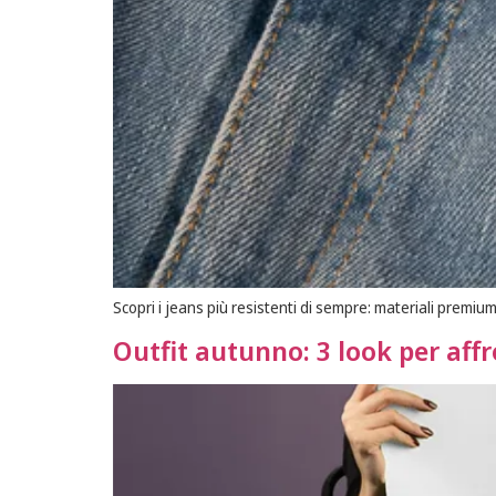
Scopri i jeans più resistenti di sempre: materiali premi
Outfit autunno: 3 look per affr