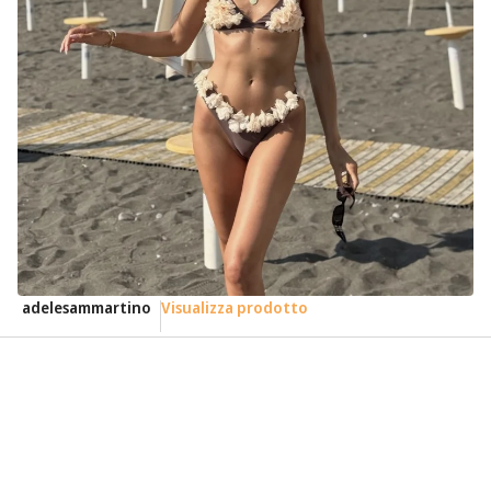
adelesammartino
Visualizza prodotto
m